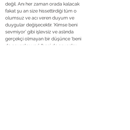
değil. Anı her zaman orada kalacak 
fakat şu an size hissettirdiği tüm o 
olumsuz ve acı veren duyum ve 
duygular değişecektir. ‘Kimse beni 
sevmiyor’ gibi işlevsiz ve aslında 
gerçekçi olmayan bir düşünce ‘beni 
de sevenler var’, ‘beni de sevenler 
olacaktır’ şeklinde değiştirildiğinde bir 
daha o anı rahatsızlık vermeyecektir. 
Yani puzzleda ki yanlış parça doğru 
parça ile yer değiştirilmiştir.

Yazının 
tamamı: 
https://www.haberturk.com/
erzurum-haberleri/62355070-aci-
veren-anilardan-emdr-ile-kurtulun#
EMDR
EMDR Terapisi
EMDR Tedavisi
Acı Anı
Üzüntü
Kimse beni sevmiyor
Basında EMDR