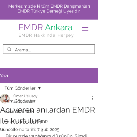
Merkezimizde ki tüm EMDR Danışmanları
EMDR Türkiye Derneği
Üyesidir.
EMDR
Ankara
EMDR Hakkında Herşey
Yazı
Tüm Gönderiler
Ömer Uslusoy
Tüm Gönderiler
24 Eyl 2018
Acı veren anılardan EMDR
Basında EMDR
ile kurtulun
Yazdıklarımızla EMDR
Güncelleme tarihi:
7 Şub 2025
Bir puzzle yaptığınızı düşünün. Şimdi 