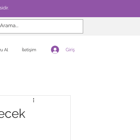
idir.
Giriş
u Al
İletişim
yecek