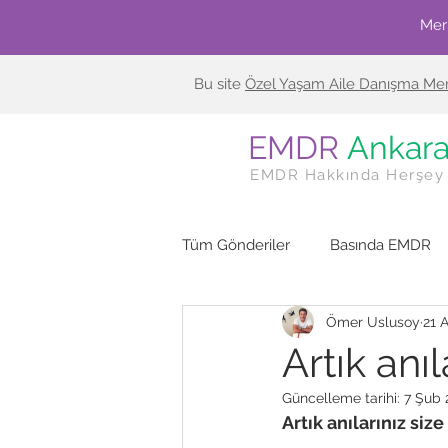
Mer
Bu site
Özel Yaşam Aile Danışma Mer
EMDR
Ankar
EMDR Hakkında Herşey
Tüm Gönderiler
Basında EMDR
Ömer Uslusoy
21 
Artık anı
Güncelleme tarihi:
7 Şub 
Artık anılarınız si