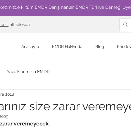
kezimizde ki tüm EMDR Danışmanları
EMDR Türkiye Derneği
Üyes
kezi
alt sitesidir.
a
Anasayfa
EMDR Hakkında
Blog
Randev
Yazdıklarımızla EMDR
Ara 2018
larınız size zarar vereme
2025
ze zarar veremeyecek.