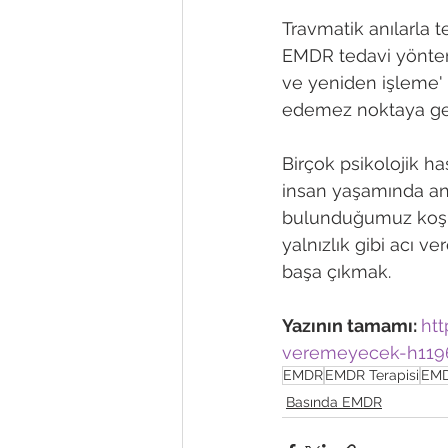
Travmatik anılarla t
EMDR tedavi yöntemi
ve yeniden işleme' o
edemez noktaya geti
Birçok psikolojik ha
insan yaşamında anı
bulunduğumuz koşul
yalnızlık gibi acı v
başa çıkmak.

Yazının tamamı: 
htt
veremeyecek-h119
EMDR
EMDR Terapisi
EMD
Basında EMDR