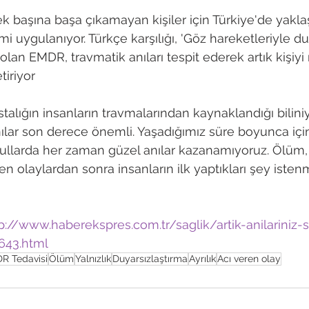
ek başına başa çıkamayan kişiler için Türkiye'de yaklaşı
 uygulanıyor. Türkçe karşılığı, 'Göz hareketleriyle du
lan EMDR, travmatik anıları tespit ederek artık kişiyi 
riyor

stalığın insanların travmalarından kaynaklandığı biliniy
lar son derece önemli. Yaşadığımız süre boyunca içi
larda her zaman güzel anılar kazanamıyoruz. Ölüm, a
eren olaylardan sonra insanların ilk yaptıkları şey iste
p://www.haberekspres.com.tr/saglik/artik-anilariniz-s
643.html
R Tedavisi
Ölüm
Yalnızlık
Duyarsızlaştırma
Ayrılık
Acı veren olay