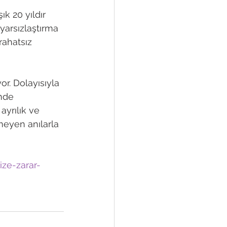
k 20 yıldır 
yarsızlaştırma 
rahatsız 
or. Dolayısıyla 
nde 
yrılık ve 
nmeyen anılarla 
ize-zarar-