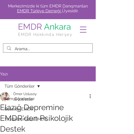
Merkezimizde ki tüm EMDR Danışmanları
EMDR Türkiye Derneği
Üyesidir.
EMDR
Ankara
EMDR Hakkında Herşey
Yazı
Tüm Gönderiler
Ömer Uslusoy
Tüm Gönderiler
18 Şub 2020
Elazığ Depremine
Basında EMDR
EMDR'den Psikolojik
Yazdıklarımızla EMDR
Destek