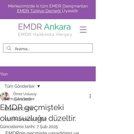
Merkezimizde ki tüm EMDR Danışmanları
EMDR Türkiye Derneği
Üyesidir.
EMDR
Ankara
EMDR Hakkında Herşey
Yazı
Tüm Gönderiler
Ömer Uslusoy
Tüm Gönderiler
13 Ara 2017
EMDR geçmişteki
Basında EMDR
olumsuzluğu düzeltir.
Yazdıklarımızla EMDR
Güncelleme tarihi:
7 Şub 2025
EMDR’nin geçmişte yaşadığınız ve 