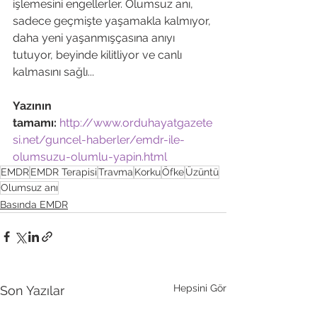
işlemesini engellerler. Olumsuz anı, 
sadece geçmişte yaşamakla kalmıyor, 
daha yeni yaşanmışçasına anıyı 
tutuyor, beyinde kilitliyor ve canlı 
kalmasını sağlı...

Yazının 
tamamı: 
http://www.orduhayatgazete
si.net/guncel-haberler/emdr-ile-
olumsuzu-olumlu-yapin.html
EMDR
EMDR Terapisi
Travma
Korku
Öfke
Üzüntü
Olumsuz anı
Basında EMDR
Hepsini Gör
Son Yazılar