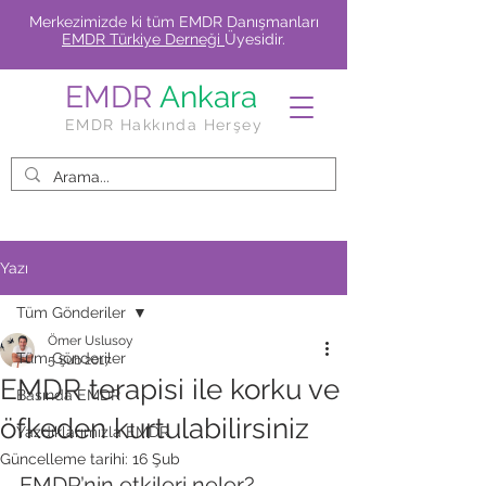
Merkezimizde ki tüm EMDR Danışmanları
EMDR Türkiye Derneği
Üyesidir.
EMDR
Ankara
EMDR Hakkında Herşey
Yazı
Tüm Gönderiler
Ömer Uslusoy
Tüm Gönderiler
5 Şub 2017
EMDR terapisi ile korku ve
Basında EMDR
öfkeden kurtulabilirsiniz
Yazdıklarımızla EMDR
Güncelleme tarihi:
16 Şub
EMDR’nin etkileri neler?