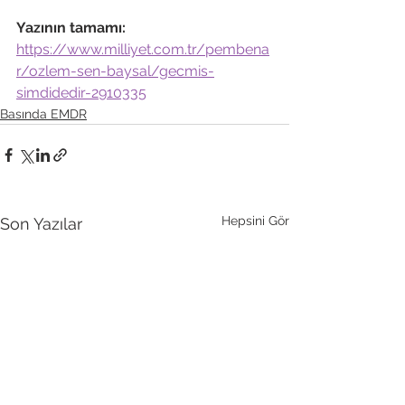
Yazının tamamı: 
https://www.milliyet.com.tr/pembena
r/ozlem-sen-baysal/gecmis-
simdidedir-2910335
Basında EMDR
Hepsini Gör
Son Yazılar