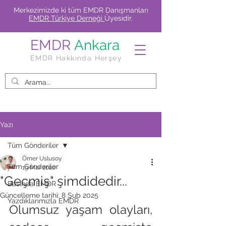
Merkezimizde ki tüm EMDR Danışmanları
EMDR Türkiye Derneği
Üyesidir.
EMDR
Ankara
EMDR Hakkında Herşey
Yazı
Tüm Gönderiler
Ömer Uslusoy
Tüm Gönderiler
19 Mar 2020
"Geçmiş" şimdidedir...
Basında EMDR
Güncelleme tarihi:
8 Şub 2025
Yazdıklarımızla EMDR
Olumsuz yaşam olayları, 