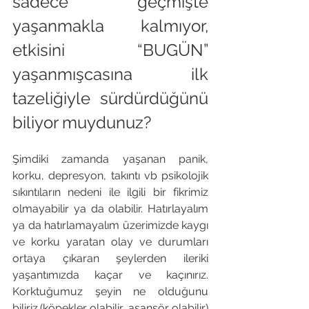
sadece geçmişte 
yaşanmakla kalmıyor, 
etkisini “BUGÜN” 
yaşanmışcasına ilk 
tazeliğiyle sürdürdüğünü 
biliyor muydunuz?
Şimdiki zamanda yaşanan panik, 
korku, depresyon, takıntı vb psikolojik 
sıkıntıların nedeni ile ilgili bir fikrimiz 
olmayabilir ya da olabilir. Hatırlayalım 
ya da hatırlamayalım üzerimizde kaygı 
ve korku yaratan olay ve durumları 
ortaya çıkaran şeylerden ileriki 
yaşantımızda kaçar ve kaçınırız. 
Korktuğumuz şeyin ne olduğunu 
biliriz.(köpekler olabilir, asansör olabilir) 