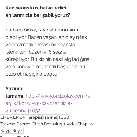
Kaç seansta rahatsız edici 
anılarımızla barışabiliyoruz?
Sadece birkaç seansta mümkün 
olabiliyor. Bazen yaşanılan olayın tek 
ve travmatik olması bir seansta 
işlenirken, bazen 4-6 seans 
sürebiliyor. Bu kişinin nasıl algıladığına 
ve o konuyla bağlantılı başka anıları 
olup olmadığına bağlıdır

Yazının 
tamamı: 
http://www.orduolay.com/s
aglik/korku-ve-kaygilarinizla-
yuzlesin/44052
EMDR
EMDR Terapisi
Travma
TSSB
Travma Sonrası Stres Bozukluğu
Korku
Shapiro
Kaygı
Beyin