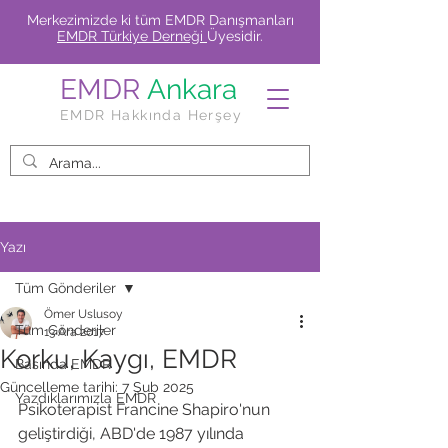
Merkezimizde ki tüm EMDR Danışmanları
EMDR Türkiye Derneği
Üyesidir.
EMDR
Ankara
EMDR Hakkında Herşey
Yazı
Tüm Gönderiler
Ömer Uslusoy
Tüm Gönderiler
13 Ara 2017
Korku, Kaygı, EMDR
Basında EMDR
Güncelleme tarihi:
7 Şub 2025
Yazdıklarımızla EMDR
Psikoterapist Francine Shapiro'nun 
geliştirdiği, ABD'de 1987 yılında 