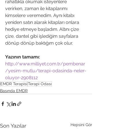
rahatlıkla okumak isteyenlere 
verirken, zaman ile kitaplarımı 
kimselere veremedim. Aynı kitabı 
yeniden satın alarak kitapları onlara 
hediye etmeye başladım. Altını çize 
çize, dantel gibi işlediğim sayfalara 
dönüp dönüp baktığım çok olur.

Ya
zının tamamı: 
http://www.milliyet.com.tr/pembenar
/yesim-mutlu/terapi-odasinda-neler-
oluyor-2908112
EMDR Terapisi
Terapi Odası
Basında EMDR
Hepsini Gör
Son Yazılar