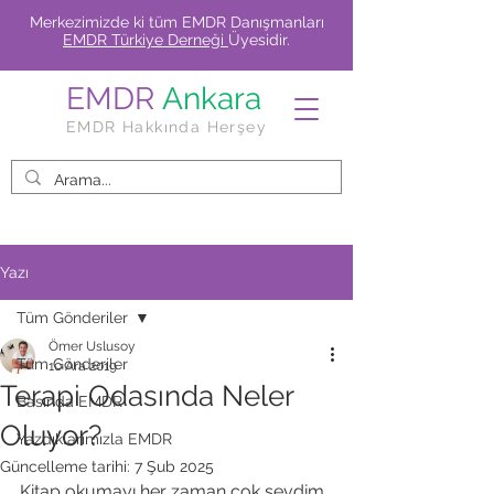
Merkezimizde ki tüm EMDR Danışmanları
EMDR Türkiye Derneği
Üyesidir.
EMDR
Ankara
EMDR Hakkında Herşey
Yazı
Tüm Gönderiler
Ömer Uslusoy
Tüm Gönderiler
10 Ara 2019
Terapi Odasında Neler
Basında EMDR
Oluyor?
Yazdıklarımızla EMDR
Güncelleme tarihi:
7 Şub 2025
Kitap okumayı her zaman çok sevdim. 