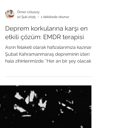
Ömer Uslusoy
10 Şub 2025
1 dakikada okunur
Deprem korkularına karşı en
etkili çözüm: EMDR terapisi
Asrın felaketi olarak hafızalarımıza kazınan 6
Şubat Kahramanmaraş depreminin izleri
hala zihinlerimizde. “Her an bir şey olacak
hissi...