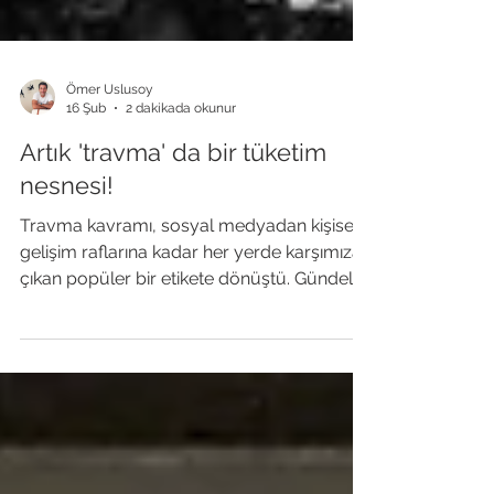
Ömer Uslusoy
16 Şub
2 dakikada okunur
Artık 'travma' da bir tüketim
nesnesi!
Travma kavramı, sosyal medyadan kişisel
gelişim raflarına kadar her yerde karşımıza
çıkan popüler bir etikete dönüştü. Gündelik
zorlukların bile "travma" olarak pazarlandığı
bu "acı ekonomisi", kavramın içini
boşaltarak gerçek mağdurların sesini
bastırıyor. Bilimsel veriler ise insanın acıya
karşı sandığından çok daha dayanıklı
olduğunu kanıtlıyor.