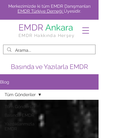
Merkezimizde ki tüm EMDR Danışmanları
EMDR Türkiye Derneği
Üyesidir.
EMDR
Ankara
EMDR Hakkında Herşey
Basında ve Yazılarla EMDR
Blog
Tüm Gönderiler
Tüm Gönderiler
Basında EMDR
Yazdıklarımızla
EMDR